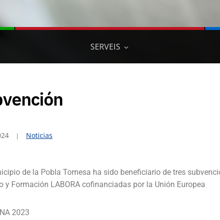
SERVEIS
vención
024
Noticias
icipio de la Pobla Tornesa ha sido beneficiario de tres subvenci
o y Formación LABORA cofinanciadas por la Unión Europea
NA 2023