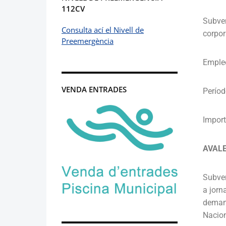
112CV
Subven
Consulta ací el Nivell de
corpor
Preemergència
Emple
VENDA ENTRADES
Períod
Import
AVALE
Subven
a jorn
demand
Nacion