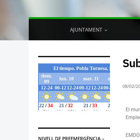
AJUNTAMENT
Sub
08/02/2
El mun
Emple
EMDO
NIVELL DE PREEMERGÈNCIA –