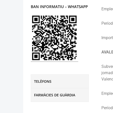
BAN INFORMATIU – WHATSAPP
Empleo
Períod
Import
AVALE
Subven
jornad
Valenc
TELÈFONS
Emple
FARMÀCIES DE GUÀRDIA
Períod